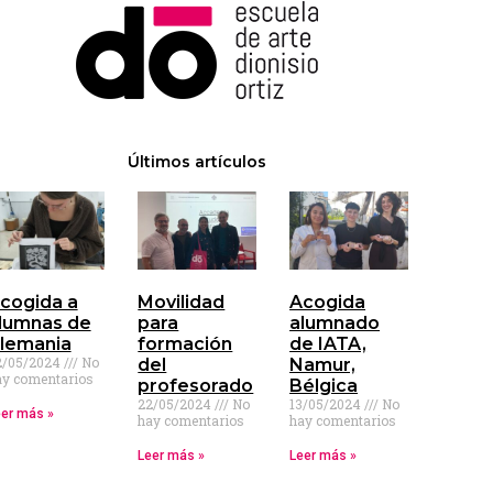
Últimos artículos
cogida a
Movilidad
Acogida
lumnas de
para
alumnado
lemania
formación
de IATA,
2/05/2024
No
del
Namur,
ay comentarios
profesorado
Bélgica
22/05/2024
No
13/05/2024
No
er más »
hay comentarios
hay comentarios
Leer más »
Leer más »