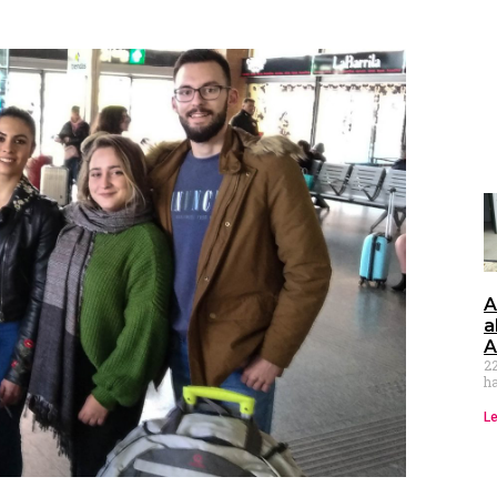
A
a
A
2
h
Le